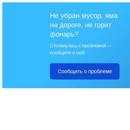
Не убран мусор, яма
на дороге, не горит
фонарь?
Столкнулись с проблемой —
сообщите о ней!
Сообщить о проблеме