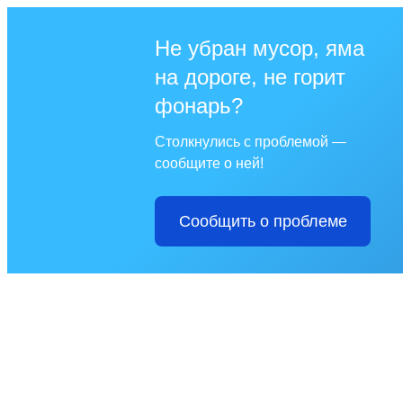
Не убран мусор, яма
на дороге, не горит
фонарь?
Столкнулись с проблемой —
сообщите о ней!
Сообщить о проблеме