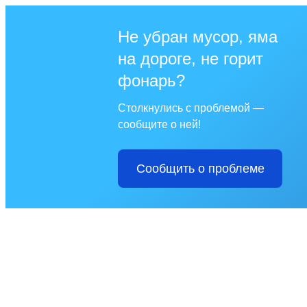
Не убран мусор, яма
на дороге, не горит
фонарь?
Столкнулись с проблемой —
сообщите о ней!
Сообщить о проблеме