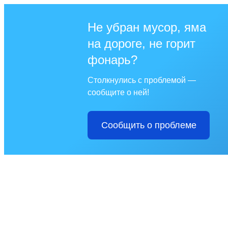
Не убран мусор, яма
на дороге, не горит
фонарь?
Столкнулись с проблемой —
сообщите о ней!
Сообщить о проблеме