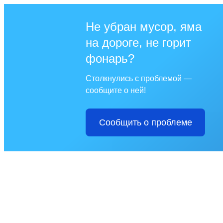
Не убран мусор, яма
на дороге, не горит
фонарь?
Столкнулись с проблемой —
сообщите о ней!
Сообщить о проблеме